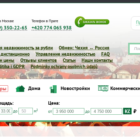
в Москве
Телефон в Праге
П
9) 350-22-65
+420 774 065 938
я недвижимость за рубли
Обмен: Чехия ↔ Россия
 дистанционно
Управление недвижимостью
FAQ
 и цены
Отзывы клиентов
Статьи
Наши контакты
itika i GDPR
Podmínky ochrany osobních údajů
Дома
Новостройки
Коммерчески
иры
ощадь:
Цена:
Kč
₽
2
до
м
Дома
Новостройки
Коммерческие объе
от
до
Квартиры
Цена:
Kč
₽
$
€
2
о
м
от
до