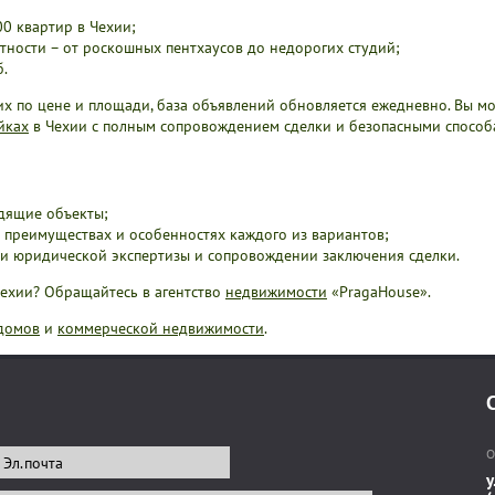
00 квартир в Чехии;
ности – от роскошных пентхаусов до недорогих студий;
б.
х по цене и площади, база объявлений обновляется ежедневно. Вы мо
йках
в Чехии с полным сопровождением сделки и безопасными способа
дящие объекты;
 преимуществах и особенностях каждого из вариантов;
ии юридической экспертизы и сопровождении заключения сделки.
Чехии? Обращайтесь в агентство
недвижимости
«PragaHouse».
домов
и
коммерческой недвижимости
.
О
у