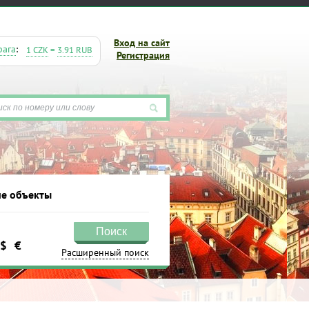
Вход на сайт
рага
:
1 CZK
=
3.91 RUB
Регистрация
е объекты
Поиск
$
€
кты
Расширенный поиск
Поиск
Расширенный поиск