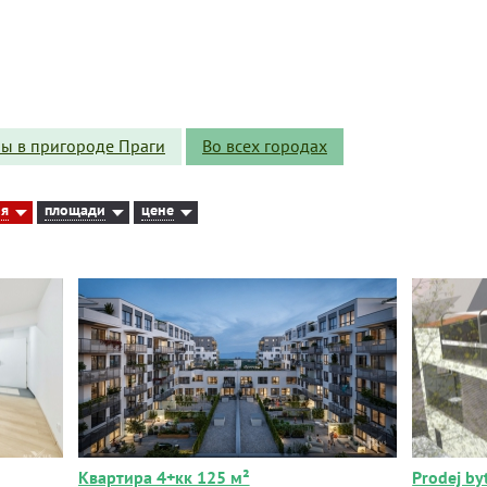
ы в пригороде Праги
Во всех городах
ия
площади
цене
Квартира 4+кк 125 м²
Prodej by