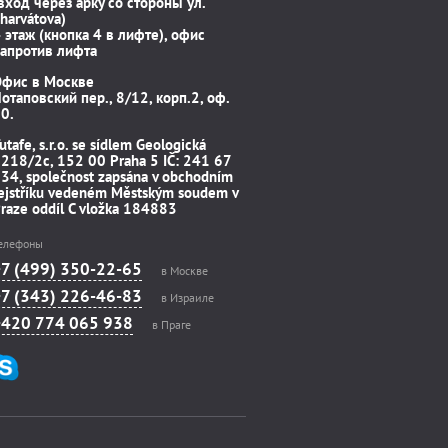
вход через арку со стороны ул.
harvátova)
 этаж (кнопка 4 в лифте), офис
апротив лифта
Офис в Москве
отаповский пер., 8/12, корп.2, оф.
0.
utafe, s.r.o. se sídlem Geologická
218/2c, 152 00 Praha 5 IČ: 241 67
34, společnost zapsána v obchodním
ejstříku vedeném Městským soudem v
raze oddíl C vložka 184883
елефоны
+7 (499) 350-22-65
в Москве
+7 (343) 226-46-83
в Израиле
+420 774 065 938
в Праге