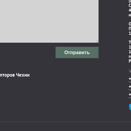
(
C
4
н
П
1
T
1
1
Отправить
r
P
Т
элторов Чехии