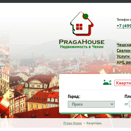
Телефон 
+7 (49
Чешска
Сделки
Услуги
AML pol
Кварт
Город:
Пл
от
Город:
Площадь:
от
д
Praga House
>
Квартиры