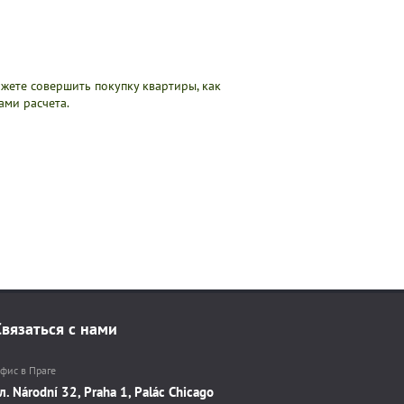
жете совершить покупку квартиры, как
ми расчета.
Связаться с нами
фис в Праге
л. Národní 32, Praha 1, Palác Chicago