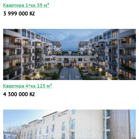
Квартира 1+кк 39 м²
3 999 000 Kč
Квартиры
Дома
Новостройки
Коммерческие объекты
Квартира 4+кк 125 м²
Город:
4 300 000 Kč
Площадь:
2
от
до
м