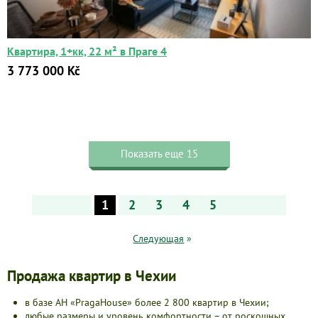
Квартира, 1+кк, 22 м² в Праге 4
3 773 000 Kč
Показать еще 15
1
2
3
4
5
Следующая
»
Продажа квартир в Чехии
в базе АН «PragaHouse» более 2 800 квартир в Чехии;
любые размеры и уровень комфортности – от роскошных