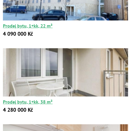
Цена:
от
до
Prodej bytu, 1+kk, 22 m²
Kč
₽
$
€
4 090 000 Kč
Поиск
Расширенный поиск
Prodej bytu, 1+kk, 38 m²
4 280 000 Kč