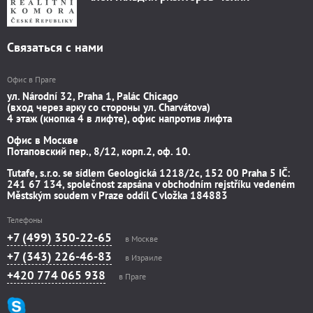
Связаться с нами
Офис в Праге
ул. Národní 32, Praha 1, Palác Chicago
(вход через арку со стороны ул. Charvátova)
4 этаж (кнопка 4 в лифте), офис напротив лифта
Офис в Москве
Потаповский пер., 8/12, корп.2, оф. 10.
Tutafe, s.r.o. se sídlem Geologická 1218/2c, 152 00 Praha 5 IČ:
241 67 134, společnost zapsána v obchodním rejstříku vedeném
Městským soudem v Praze oddíl C vložka 184883
Телефоны
+7 (499) 350-22-65
в Москве
+7 (343) 226-46-83
в Израиле
+420 774 065 938
в Праге