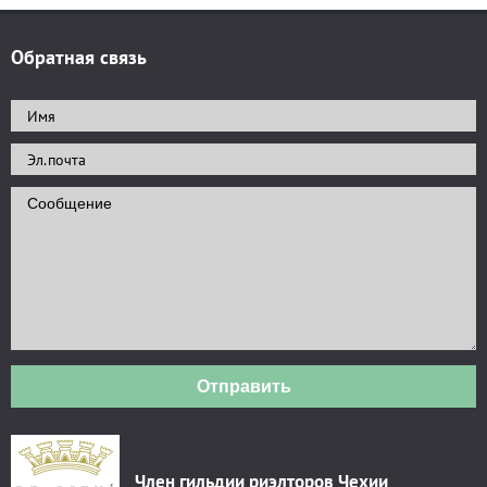
Обратная связь
Отправить
Член гильдии риэлторов Чехии