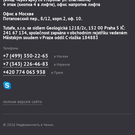
4 этаж (кнопка 4 в лифте), офис напротив лифта
Офис в Москве
Потаповский пер., 8/12, корп.2, оф. 10.
Tutafe, s.r.o. se sídlem Geologická 1218/2c, 152 00 Praha 5 IČ:
241 67 134, společnost zapsána v obchodním rejstříku vedeném
Městským soudem v Praze oddíl C vložka 184883
Телефоны
+7 (499) 350-22-65
в Москве
+7 (343) 226-46-83
в Израиле
+420 774 065 938
в Праге
полная версия сайта
© 2026 Недвижимость в Чехии.