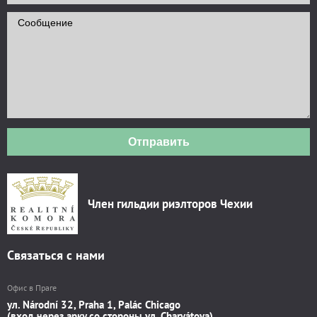
Отправить
Член гильдии риэлторов Чехии
Связаться с нами
Офис в Праге
ул. Národní 32, Praha 1, Palác Chicago
(вход через арку со стороны ул. Charvátova)