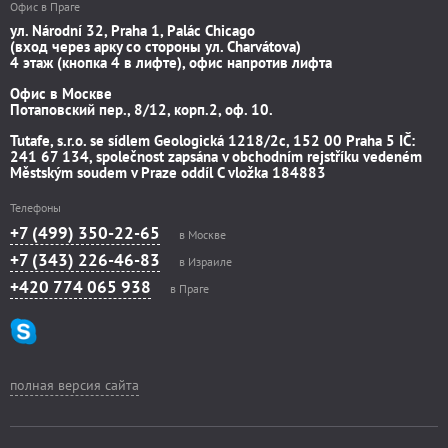
Офис в Праге
ул. Národní 32, Praha 1, Palác Chicago
(вход через арку со стороны ул. Charvátova)
4 этаж (кнопка 4 в лифте), офис напротив лифта
Офис в Москве
Потаповский пер., 8/12, корп.2, оф. 10.
Tutafe, s.r.o. se sídlem Geologická 1218/2c, 152 00 Praha 5 IČ:
241 67 134, společnost zapsána v obchodním rejstříku vedeném
Městským soudem v Praze oddíl C vložka 184883
Телефоны
+7 (499) 350-22-65
в Москве
+7 (343) 226-46-83
в Израиле
+420 774 065 938
в Праге
полная версия сайта