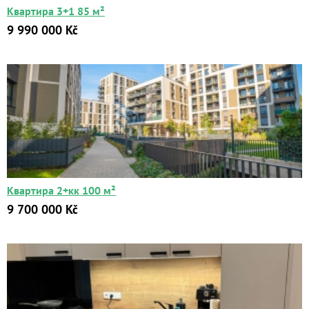
Квартира 3+1 85 м²
9 990 000 Kč
Квартиры
Дома
Новостройки
Коммерческие объекты
Квартира 2+кк 100 м²
Город:
9 700 000 Kč
Площадь:
2
от
до
м