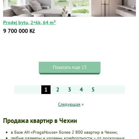
Prodej bytu, 2+kk, 64 m²
9 700 000 Kč
Показать еще 15
1
2
3
4
5
Следующая
»
Продажа квартир в Чехии
в базе АН «PragaHouse» более 2 800 квартир в Чехии;
любые размеры и уровень комфортности – от роскошных