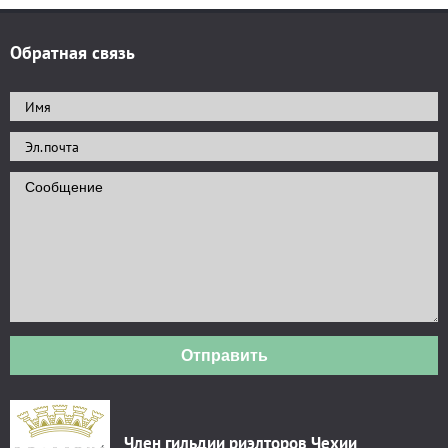
Обратная связь
Отправить
Член гильдии риэлторов Чехии