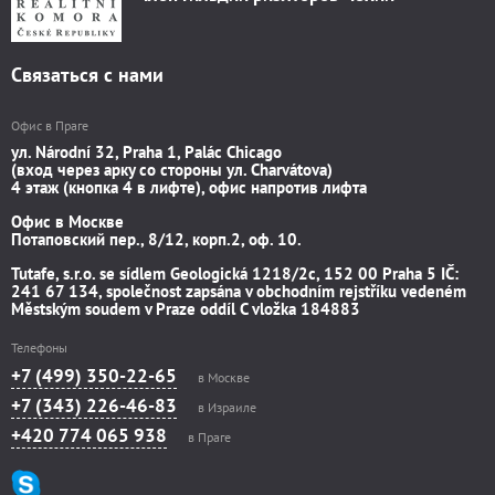
Связаться с нами
Офис в Праге
ул. Národní 32, Praha 1, Palác Chicago
(вход через арку со стороны ул. Charvátova)
4 этаж (кнопка 4 в лифте), офис напротив лифта
Офис в Москве
Потаповский пер., 8/12, корп.2, оф. 10.
Tutafe, s.r.o. se sídlem Geologická 1218/2c, 152 00 Praha 5 IČ:
241 67 134, společnost zapsána v obchodním rejstříku vedeném
Městským soudem v Praze oddíl C vložka 184883
Телефоны
+7 (499) 350-22-65
в Москве
+7 (343) 226-46-83
в Израиле
+420 774 065 938
в Праге