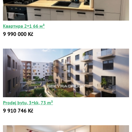
Цена:
от
до
Квартира 2+1 66 м²
Kč
₽
$
€
9 990 000 Kč
Поиск
Расширенный поиск
Prodej bytu, 3+kk, 73 m²
9 910 746 Kč