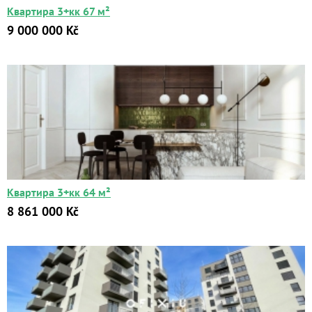
Квартира 3+кк 67 м²
9 000 000 Kč
Квартиры
Дома
Новостройки
Коммерческие объекты
Квартира 3+кк 64 м²
Город:
8 861 000 Kč
Площадь:
2
от
до
м