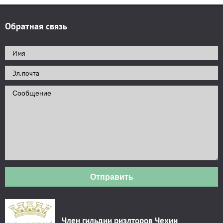
Обратная связь
Отправить
Член гильдии риэлторов Чехии