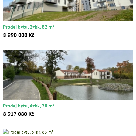
Цена:
от
до
Prodej bytu, 2+kk, 82 m²
Kč
₽
$
€
8 990 000 Kč
Поиск
Расширенный поиск
Prodej bytu, 4+kk, 78 m²
8 917 080 Kč