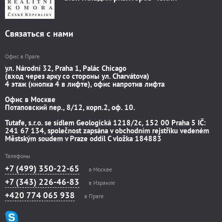
Связаться с нами
Офис в Праге
ул. Národní 32, Praha 1, Palác Chicago
(вход через арку со стороны ул. Charvátova)
4 этаж (кнопка 4 в лифте), офис напротив лифта
Офис в Москве
Потаповский пер., 8/12, корп.2, оф. 10.
Tutafe, s.r.o. se sídlem Geologická 1218/2c, 152 00 Praha 5 IČ:
241 67 134, společnost zapsána v obchodním rejstříku vedeném
Městským soudem v Praze oddíl C vložka 184883
Телефоны
+7 (499) 350-22-65
в Москве
+7 (343) 226-46-83
в Израиле
+420 774 065 938
в Праге