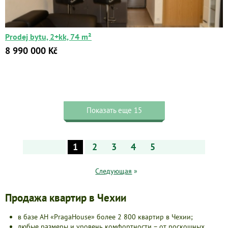
Prodej bytu, 2+kk, 74 m²
8 990 000 Kč
Показать еще 15
1
2
3
4
5
Следующая
»
Продажа квартир в Чехии
в базе АН «PragaHouse» более 2 800 квартир в Чехии;
любые размеры и уровень комфортности – от роскошных