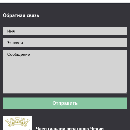
Обратная связь
Отправить
Член гильдии риэлторов Чехии