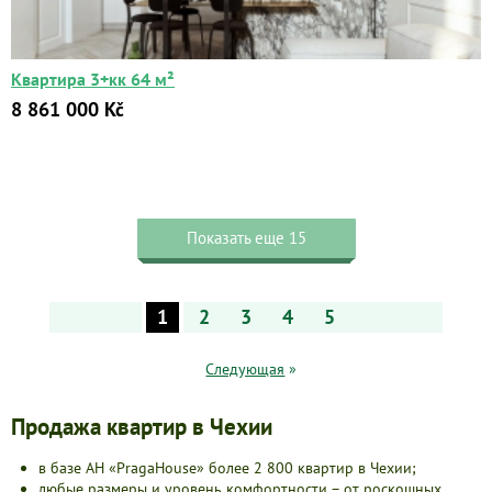
Квартира 3+кк 64 м²
8 861 000 Kč
Показать еще 15
1
2
3
4
5
Следующая
»
Продажа квартир в Чехии
в базе АН «PragaHouse» более 2 800 квартир в Чехии;
любые размеры и уровень комфортности – от роскошных