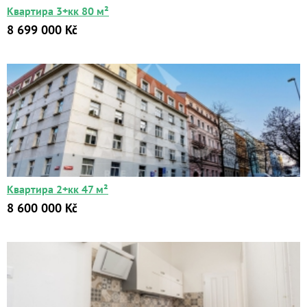
Квартира 3+кк 80 м²
8 699 000 Kč
Квартиры
Дома
Новостройки
Коммерческие объекты
Квартира 2+кк 47 м²
Город:
8 600 000 Kč
Площадь:
2
от
до
м