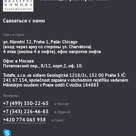
Связаться с нами
Офис в Праге
ул. Národní 32, Praha 1, Palác Chicago
(вход через арку со стороны ул. Charvátova)
4 этаж (кнопка 4 в лифте), офис напротив лифта
Офис в Москве
Потаповский пер., 8/12, корп.2, оф. 10.
Tutafe, s.r.o. se sídlem Geologická 1218/2c, 152 00 Praha 5 IČ:
241 67 134, společnost zapsána v obchodním rejstříku vedeném
Městským soudem v Praze oddíl C vložka 184883
Телефоны
+7 (499) 350-22-65
в Москве
+7 (343) 226-46-83
в Израиле
+420 774 065 938
в Праге