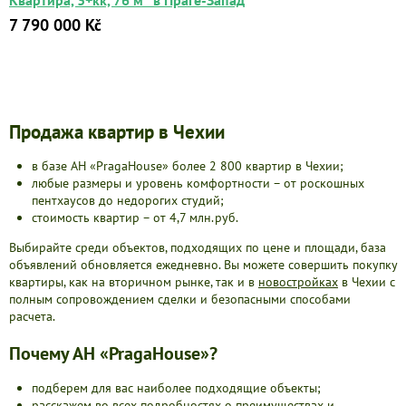
Квартира, 3+кк, 76 м² в Праге-Запад
7 790 000 Kč
Продажа квартир в Чехии
в базе АН «PragaHouse» более 2 800 квартир в Чехии;
любые размеры и уровень комфортности – от роскошных
пентхаусов до недорогих студий;
стоимость квартир – от 4,7 млн.руб.
Выбирайте среди объектов, подходящих по цене и площади, база
объявлений обновляется ежедневно. Вы можете совершить покупку
квартиры, как на вторичном рынке, так и в
новостройках
в Чехии с
полным сопровождением сделки и безопасными способами
расчета.
Почему АН «PragaHouse»?
подберем для вас наиболее подходящие объекты;
расскажем во всех подробностях о преимуществах и