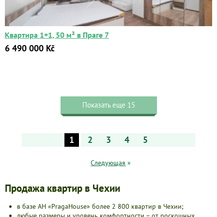
Квартира 1+1, 50 м² в Праге 7
6 490 000 Kč
Показать еще 15
1
2
3
4
5
Следующая
»
Продажа квартир в Чехии
в базе АН «PragaHouse» более 2 800 квартир в Чехии;
любые размеры и уровень комфортности – от роскошных