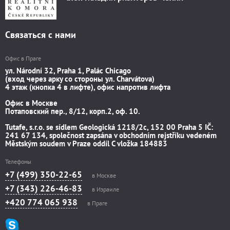
Связаться с нами
Офис в Праге
ул. Národní 32, Praha 1, Palác Chicago
(вход через арку со стороны ул. Charvátova)
4 этаж (кнопка 4 в лифте), офис напротив лифта
Офис в Москве
Потаповский пер., 8/12, корп.2, оф. 10.
Tutafe, s.r.o. se sídlem Geologická 1218/2c, 152 00 Praha 5 IČ:
241 67 134, společnost zapsána v obchodním rejstříku vedeném
Městským soudem v Praze oddíl C vložka 184883
Телефоны
+7 (499) 350-22-65
в Москве
+7 (343) 226-46-83
в Израиле
+420 774 065 938
в Праге