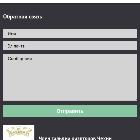
Обратная связь
Отправить
Член гильдии риэлторов Чехии