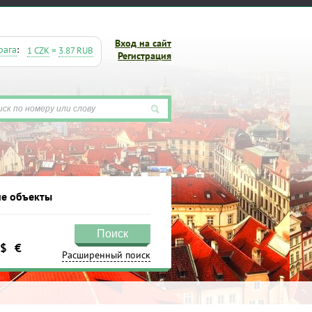
Вход на сайт
рага
:
1 CZK
=
3.87 RUB
Регистрация
е объекты
Поиск
$
€
кты
Расширенный поиск
Поиск
Расширенный поиск