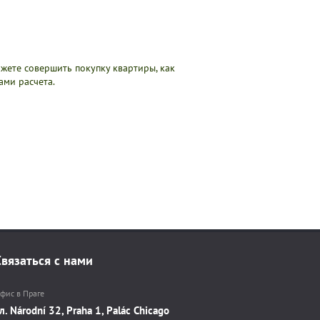
жете совершить покупку квартиры, как
ми расчета.
Связаться с нами
фис в Праге
л. Národní 32, Praha 1, Palác Chicago