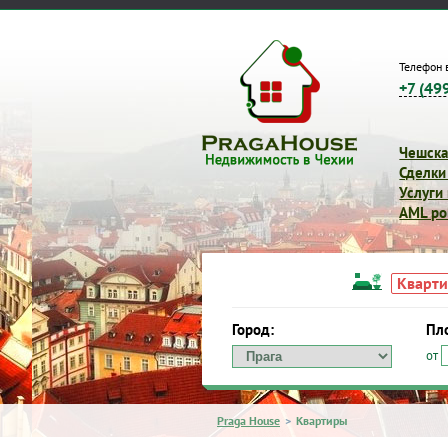
Телефон 
+7 (49
Чешска
Сделки
Услуги
AML pol
Кварт
Город:
Пл
от
Город:
Площадь:
от
д
Praga House
>
Квартиры