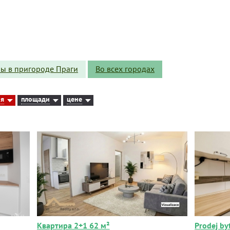
ы в пригороде Праги
Во всех городах
ия
площади
цене
Квартира 2+1 62 м²
Prodej by