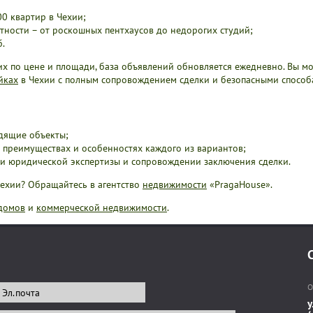
00 квартир в Чехии;
ности – от роскошных пентхаусов до недорогих студий;
б.
х по цене и площади, база объявлений обновляется ежедневно. Вы мо
йках
в Чехии с полным сопровождением сделки и безопасными способа
дящие объекты;
 преимуществах и особенностях каждого из вариантов;
ии юридической экспертизы и сопровождении заключения сделки.
Чехии? Обращайтесь в агентство
недвижимости
«PragaHouse».
домов
и
коммерческой недвижимости
.
О
у