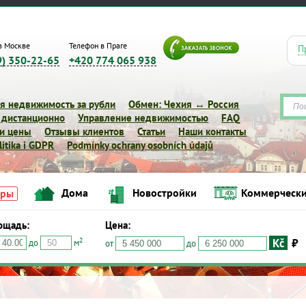
в Москве
Телефон в Праге
П
9) 350-22-65
+420 774 065 938
я недвижимость за рубли
Обмен: Чехия ↔ Россия
 дистанционно
Управление недвижимостью
FAQ
 и цены
Отзывы клиентов
Статьи
Наши контакты
itika i GDPR
Podmínky ochrany osobních údajů
Дома
Новостройки
Коммерчески
иры
ощадь:
Цена:
Kč
₽
2
до
м
Дома
Новостройки
Коммерческие объе
от
до
Квартиры
Цена:
Kč
₽
$
€
2
о
м
от
до