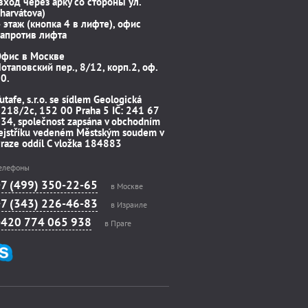
вход через арку со стороны ул.
harvátova)
 этаж (кнопка 4 в лифте), офис
апротив лифта
Офис в Москве
отаповский пер., 8/12, корп.2, оф.
0.
utafe, s.r.o. se sídlem Geologická
218/2c, 152 00 Praha 5 IČ: 241 67
34, společnost zapsána v obchodním
ejstříku vedeném Městským soudem v
raze oddíl C vložka 184883
елефоны
+7 (499) 350-22-65
в Москве
+7 (343) 226-46-83
в Израиле
+420 774 065 938
в Праге