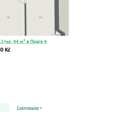
2+кк, 44 м² в Праге 4
0 Kč
Следующая
»