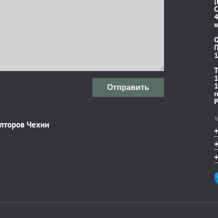
(
C
4
н
П
1
T
1
1
Отправить
r
P
Т
элторов Чехии