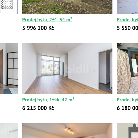
Prodej bytu, 2+1, 54 m²
Prodej by
5 996 100 Kč
5 550 00
Prodej bytu, 1+kk, 42 m²
Prodej by
6 215 000 Kč
6 180 00