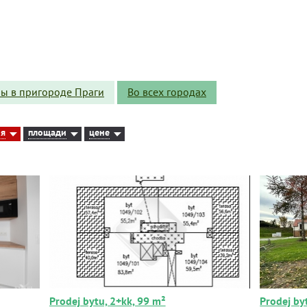
ы в пригороде Праги
Во всех городах
ия
площади
цене
Prodej bytu, 2+kk, 99 m²
Prodej by