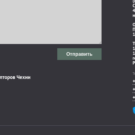
(
C
4
н
П
1
T
1
1
Отправить
r
P
Т
элторов Чехии