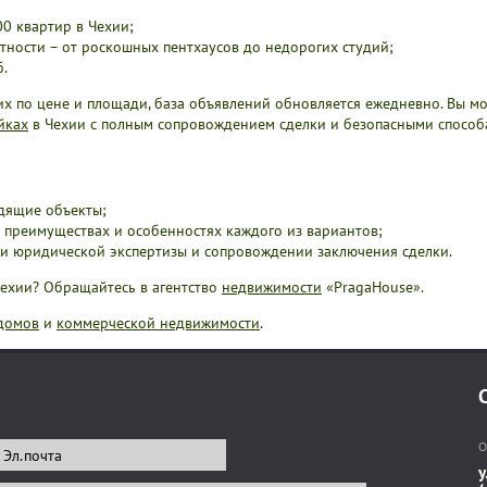
00 квартир в Чехии;
ности – от роскошных пентхаусов до недорогих студий;
б.
х по цене и площади, база объявлений обновляется ежедневно. Вы мо
йках
в Чехии с полным сопровождением сделки и безопасными способа
дящие объекты;
 преимуществах и особенностях каждого из вариантов;
ии юридической экспертизы и сопровождении заключения сделки.
Чехии? Обращайтесь в агентство
недвижимости
«PragaHouse».
домов
и
коммерческой недвижимости
.
О
у