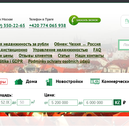
в Москве
Телефон в Праге
П
9) 350-22-65
+420 774 065 938
я недвижимость за рубли
Обмен: Чехия ↔ Россия
 дистанционно
Управление недвижимостью
FAQ
 и цены
Отзывы клиентов
Статьи
Наши контакты
itika i GDPR
Podmínky ochrany osobních údajů
Дома
Новостройки
Коммерчески
иры
ощадь:
Цена:
Kč
₽
2
до
м
Дома
Новостройки
Коммерческие объе
от
до
Квартиры
Цена:
Kč
₽
$
€
2
о
м
от
до