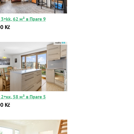
3+kk, 62 м² в Праге 9
0 Kč
2+кк, 58 м² в Праге 5
0 Kč