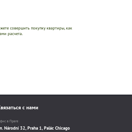
жете совершить покупку квартиры, как
ми расчета.
Связаться с нами
фис в Праге
л. Národní 32, Praha 1, Palác Chicago