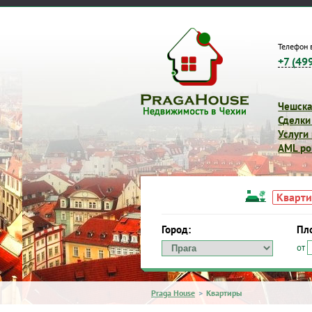
Телефон 
+7 (49
Чешска
Сделки
Услуги
AML pol
Кварт
Город:
Пл
от
Город:
Площадь:
от
д
Praga House
>
Квартиры