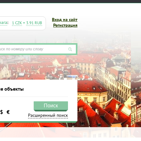
Вход на сайт
рага
:
1 CZK
=
3.91 RUB
Регистрация
е объекты
Поиск
$
€
кты
Расширенный поиск
Поиск
Расширенный поиск