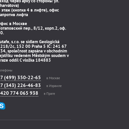
вход через арку со стороны ул.
harvátova)
 этаж (кнопка 4 в лифте), офис
апротив лифта
Офис в Москве
отаповский пер., 8/12, корп.2, оф.
0.
utafe, s.r.o. se sídlem Geologická
218/2c, 152 00 Praha 5 IČ: 241 67
34, společnost zapsána v obchodním
ejstříku vedeném Městským soudem v
raze oddíl C vložka 184883
елефоны
+7 (499) 350-22-65
в Москве
+7 (343) 226-46-83
в Израиле
+420 774 065 938
в Праге