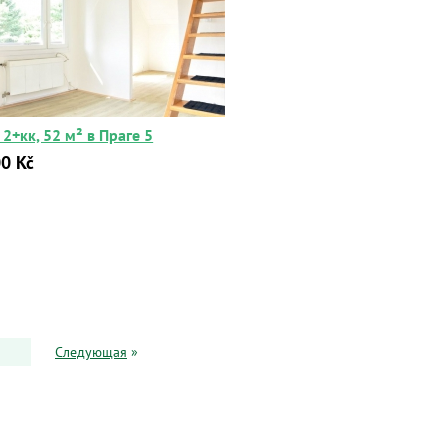
2+кк, 52 м² в Праге 5
0 Kč
Следующая
»