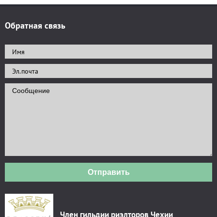
Обратная связь
Отправить
Член гильдии риэлторов Чехии