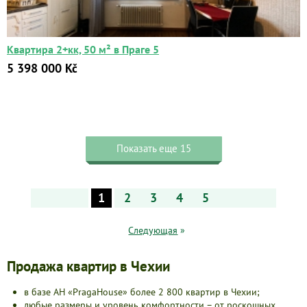
Квартира 2+кк, 50 м² в Праге 5
5 398 000 Kč
Показать еще 15
1
2
3
4
5
Следующая
»
Продажа квартир в Чехии
в базе АН «PragaHouse» более 2 800 квартир в Чехии;
любые размеры и уровень комфортности – от роскошных