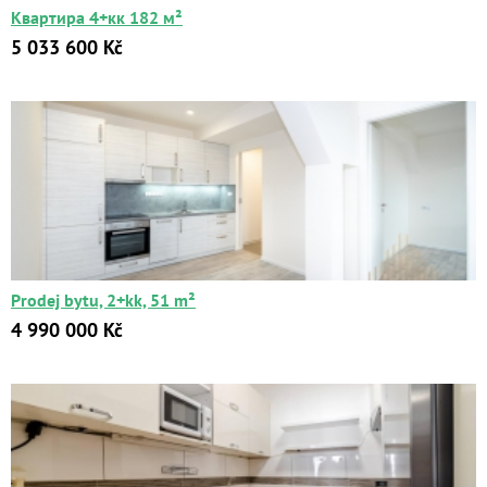
Квартира 4+кк 182 м²
5 033 600 Kč
Квартиры
Дома
Новостройки
Коммерческие объекты
Prodej bytu, 2+kk, 51 m²
Город:
4 990 000 Kč
Площадь:
2
от
до
м