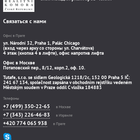
Связаться с нами
Офис в Праге
ул. Národní 32, Praha 1, Palác Chicago
(вход через арку со стороны ул. Charvátova)
4 этаж (кнопка 4 в лифте), офис напротив лифта
Офис в Москве
Потаповский пер., 8/12, корп.2, оф. 10.
Tutafe, s.r.o. se sídlem Geologická 1218/2c, 152 00 Praha 5 IČ:
241 67 134, společnost zapsána v obchodním rejstříku vedeném
Městským soudem v Praze oddíl C vložka 184883
Телефоны
+7 (499) 350-22-65
в Москве
+7 (343) 226-46-83
в Израиле
+420 774 065 938
в Праге