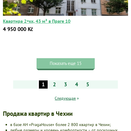
Квартира 2+кк, 43 м² в Праге 10
4 950 000 Kč
Показать еще 15
1
2
3
4
5
Следующая
»
Продажа квартир в Чехии
в базе АН «PragaHouse» более 2 800 квартир в Чехии;
любые размеры и уровень комфортности – от роскошных