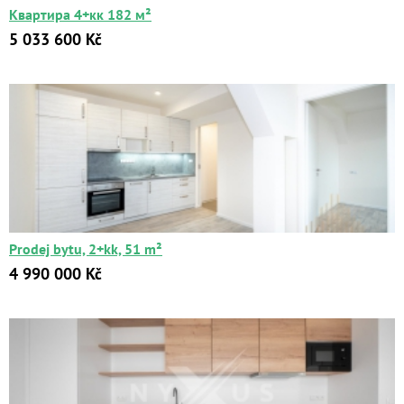
Квартира 4+кк 182 м²
5 033 600 Kč
Квартиры
Дома
Новостройки
Коммерческие объекты
Prodej bytu, 2+kk, 51 m²
Город:
4 990 000 Kč
Площадь:
2
от
до
м