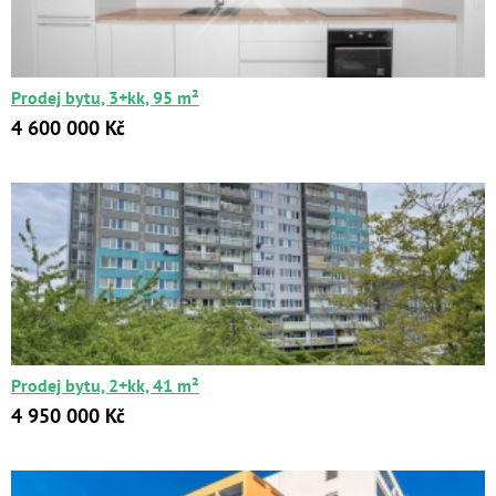
Цена:
от
до
Prodej bytu, 3+kk, 95 m²
Kč
₽
$
€
4 600 000 Kč
Поиск
Расширенный поиск
Prodej bytu, 2+kk, 41 m²
4 950 000 Kč