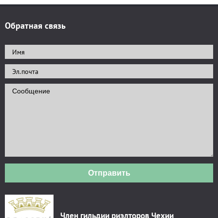
Обратная связь
Отправить
Член гильдии риэлторов Чехии