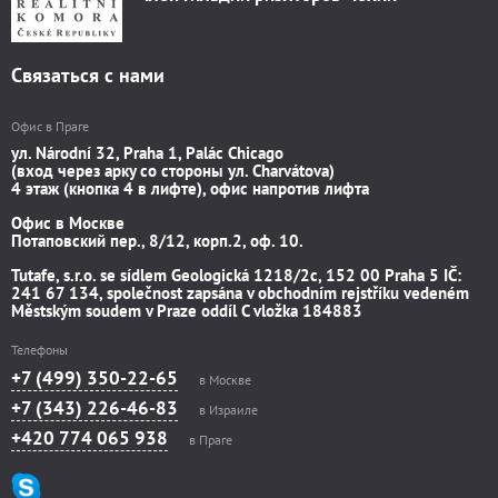
Связаться с нами
Офис в Праге
ул. Národní 32, Praha 1, Palác Chicago
(вход через арку со стороны ул. Charvátova)
4 этаж (кнопка 4 в лифте), офис напротив лифта
Офис в Москве
Потаповский пер., 8/12, корп.2, оф. 10.
Tutafe, s.r.o. se sídlem Geologická 1218/2c, 152 00 Praha 5 IČ:
241 67 134, společnost zapsána v obchodním rejstříku vedeném
Městským soudem v Praze oddíl C vložka 184883
Телефоны
+7 (499) 350-22-65
в Москве
+7 (343) 226-46-83
в Израиле
+420 774 065 938
в Праге