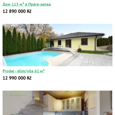
Дом 113 м² в Праге-запад
12 890 000 Kč
Квартиры
Дома
Новостройки
Prodej - dům/vila 62 м²
Коммерческие объекты
12 990 000 Kč
Город:
Площадь:
2
от
до
м