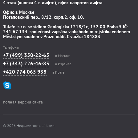
4 этаж (кнопка 4 в лифте), офис напротив лифта
Офис в Москве
Потаповский пер., 8/12, корп.2, оф. 10.
Tutafe, s.r.o. se sídlem Geologická 1218/2c, 152 00 Praha 5 IČ:
241 67 134, společnost zapsána v obchodním rejstříku vedeném
Městským soudem v Praze oddíl C vložka 184883
Телефоны
+7 (499) 350-22-65
в Москве
+7 (343) 226-46-83
в Израиле
+420 774 065 938
в Праге
полная версия сайта
© 2026 Недвижимость в Чехии.