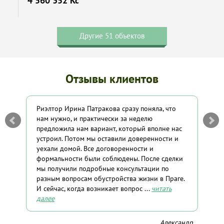
4 560 352 Kč
Другие 51 объектов
Отзывы клиентов
Риэлтор Ирина Патракова сразу поняла, что
Я В
ая
нам нужно, и практически за неделю
пар
предложила нам вариант, который вполне нас
пок
а. В
устроил. Потом мы оставили доверенности и
100
уехали домой. Все договоренности и
лич
формальности были соблюдены. После сделки
случ
т
мы получили подробные консультации по
гово
Всем
разным вопросам обустройства жизни в Праге.
кон
сов
И сейчас, когда возникает вопрос ...
читать
Врем
далее
Лев
Александр