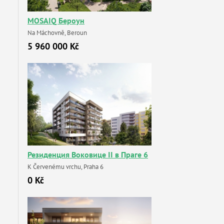
MOSAIQ Бероун
Na Máchovně, Beroun
5 960 000 Kč
Резиденция Воковице II в Праге 6
K Červenému vrchu, Praha 6
0 Kč