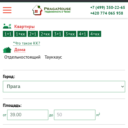
+7 (499) 350-22-65
+420 774 065 938
Квартиры
1+1
1+кк
2+1
2+кк
3+1
3+кк
4+1
4+кк
*Что такое КК?
Дома
Отдельностоящий
Таунхаус
Город:
Площадь:
2
от
до
м