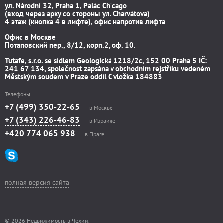
ул. Národní 32, Praha 1, Palác Chicago
(вход через арку со стороны ул. Charvátova)
4 этаж (кнопка 4 в лифте), офис напротив лифта
Офис в Москве
Потаповский пер., 8/12, корп.2, оф. 10.
Tutafe, s.r.o. se sídlem Geologická 1218/2c, 152 00 Praha 5 IČ:
241 67 134, společnost zapsána v obchodním rejstříku vedeném
Městským soudem v Praze oddíl C vložka 184883
Телефоны
+7 (499) 350-22-65
в Москве
+7 (343) 226-46-83
в Израиле
+420 774 065 938
в Праге
полная версия сайта
© 2026 Недвижимость в Чехии.