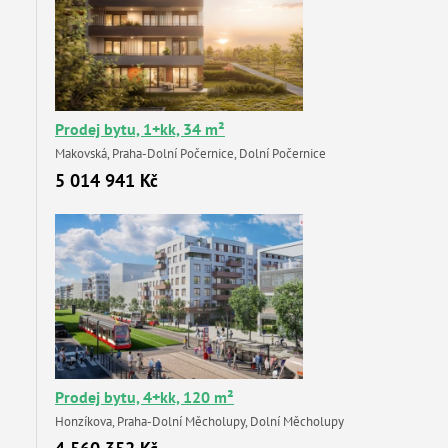
Prodej bytu, 1+kk, 34 m²
Makovská, Praha-Dolní Počernice, Dolní Počernice
5 014 941 Kč
Prodej bytu, 4+kk, 120 m²
Honzíkova, Praha-Dolní Měcholupy, Dolní Měcholupy